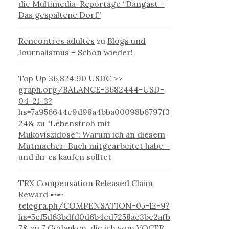
die Multimedia-Reportage “Dangast –
Das gespaltene Dorf”
Rencontres adultes
zu
Blogs und
Journalismus – Schon wieder!
Top Up 36,824.90 USDC >>
graph.org/BALANCE-3682444-USD-
04-21-3?
hs=7a956644e9d98a4bba00098b6797f3
24&
zu
“Lebensfroh mit
Mukoviszidose”: Warum ich an diesem
Mutmacher-Buch mitgearbeitet habe –
und ihr es kaufen solltet
TRX Compensation Released Claim
Reward ➸➸
telegra.ph/COMPENSATION-05-12-9?
hs=5ef5d63bdfd0d6b4cd7258ae3be2afb
7&
zu
7 Gedanken, die ich vom VOCER