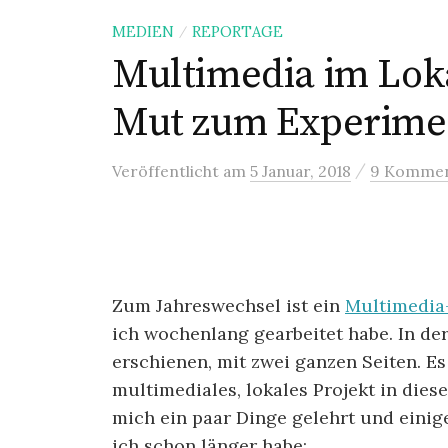
i
MEDIEN
REPORTAGE
/
n
Multimedia im Lok
g
e
Mut zum Experime
n
/
Veröffentlicht
am
5 Januar, 2018
9 Kommen
Zum Jahreswechsel ist ein
Multimedia
ich wochenlang gearbeitet habe. In der 
erschienen, mit zwei ganzen Seiten. Es
multimediales, lokales Projekt in die
mich ein paar Dinge gelehrt und einig
ich schon länger habe: