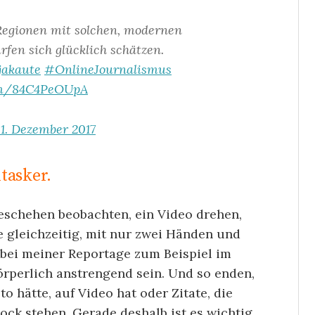
 Regionen mit solchen, modernen
rfen sich glücklich schätzen.
jakaute
#OnlineJournalismus
com/84C4PeOUpA
1. Dezember 2017
itasker.
eschehen beobachten, ein Video drehen,
e gleichzeitig, mit nur zwei Händen und
 bei meiner Reportage zum Beispiel im
örperlich anstrengend sein. Und so enden,
o hätte, auf Video hat oder Zitate, die
ock stehen. Gerade deshalb ist es wichtig,