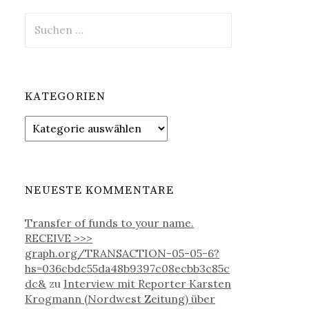
S
u
c
h
e
KATEGORIEN
n
n
K
a
a
c
t
h
e
:
g
NEUESTE KOMMENTARE
o
r
Transfer of funds to your name.
i
RECEIVE >>>
e
graph.org/TRANSACTION-05-05-6?
n
hs=036cbdc55da48b9397c08ecbb3c85c
dc&
zu
Interview mit Reporter Karsten
Krogmann (Nordwest Zeitung) über