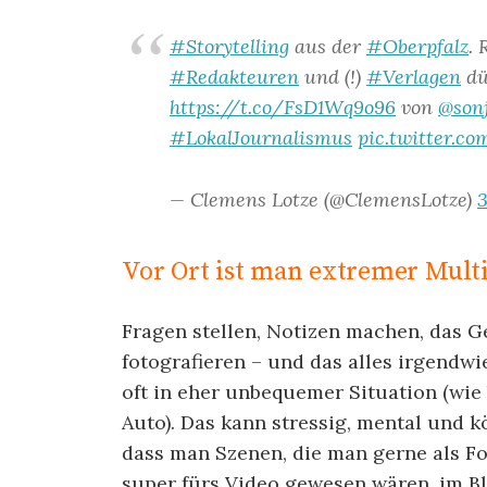
#Storytelling
aus der
#Oberpfalz
.
#Redakteuren
und (!)
#Verlagen
dü
https://t.co/FsD1Wq9o96
von
@son
#LokalJournalismus
pic.twitter.
— Clemens Lotze (@ClemensLotze)
3
Vor Ort ist man extremer Mult
Fragen stellen, Notizen machen, das G
fotografieren – und das alles irgendwi
oft in eher unbequemer Situation (wie
Auto). Das kann stressig, mental und k
dass man Szenen, die man gerne als Fot
super fürs Video gewesen wären, im Bl