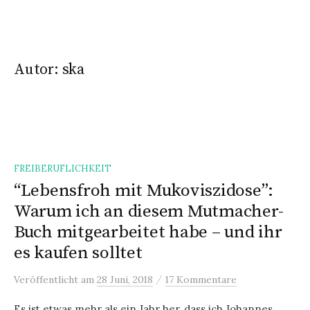
n
g
e
Autor:
ska
n
FREIBERUFLICHKEIT
“Lebensfroh mit Mukoviszidose”:
Warum ich an diesem Mutmacher-
Buch mitgearbeitet habe – und ihr
es kaufen solltet
/
Veröffentlicht
am
28 Juni, 2018
17 Kommentare
Es ist etwas mehr als ein Jahr her, dass ich Johannes