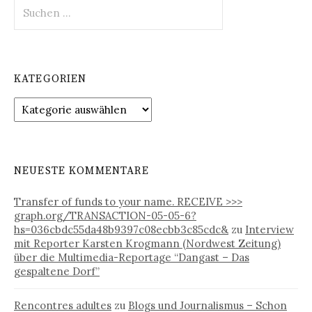
S
u
c
h
e
KATEGORIEN
n
n
K
a
a
c
t
h
e
:
g
NEUESTE KOMMENTARE
o
r
Transfer of funds to your name. RECEIVE >>>
i
graph.org/TRANSACTION-05-05-6?
e
hs=036cbdc55da48b9397c08ecbb3c85cdc&
zu
Interview
n
mit Reporter Karsten Krogmann (Nordwest Zeitung)
über die Multimedia-Reportage “Dangast – Das
gespaltene Dorf”
Rencontres adultes
zu
Blogs und Journalismus – Schon