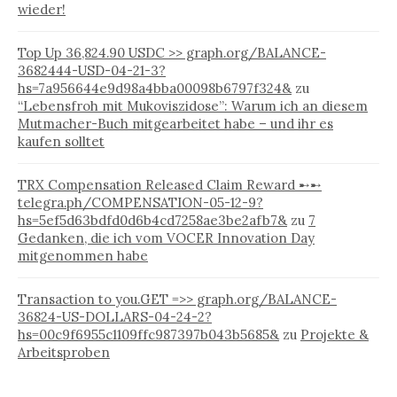
wieder!
Top Up 36,824.90 USDC >> graph.org/BALANCE-
3682444-USD-04-21-3?
hs=7a956644e9d98a4bba00098b6797f324&
zu
“Lebensfroh mit Mukoviszidose”: Warum ich an diesem
Mutmacher-Buch mitgearbeitet habe – und ihr es
kaufen solltet
TRX Compensation Released Claim Reward ➸➸
telegra.ph/COMPENSATION-05-12-9?
hs=5ef5d63bdfd0d6b4cd7258ae3be2afb7&
zu
7
Gedanken, die ich vom VOCER Innovation Day
mitgenommen habe
Transaction to you.GET =>> graph.org/BALANCE-
36824-US-DOLLARS-04-24-2?
hs=00c9f6955c1109ffc987397b043b5685&
zu
Projekte &
Arbeitsproben