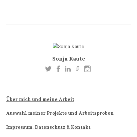
B
e
i
t
r
Sonja Kaute
a
g
s
n
Über mich und meine Arbeit
a
v
Auswahl meiner Projekte und Arbeitsproben
i
Impressum, Datenschutz & Kontakt
g