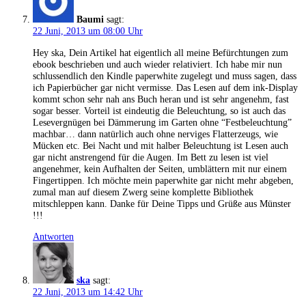
Baumi
sagt:
22 Juni, 2013 um 08:00 Uhr
Hey ska, Dein Artikel hat eigentlich all meine Befürchtungen zum
ebook beschrieben und auch wieder relativiert. Ich habe mir nun
schlussendlich den Kindle paperwhite zugelegt und muss sagen, dass
ich Papierbücher gar nicht vermisse. Das Lesen auf dem ink-Display
kommt schon sehr nah ans Buch heran und ist sehr angenehm, fast
sogar besser. Vorteil ist eindeutig die Beleuchtung, so ist auch das
Lesevergnügen bei Dämmerung im Garten ohne “Festbeleuchtung”
machbar… dann natürlich auch ohne nerviges Flatterzeugs, wie
Mücken etc. Bei Nacht und mit halber Beleuchtung ist Lesen auch
gar nicht anstrengend für die Augen. Im Bett zu lesen ist viel
angenehmer, kein Aufhalten der Seiten, umblättern mit nur einem
Fingertippen. Ich möchte mein paperwhite gar nicht mehr abgeben,
zumal man auf diesem Zwerg seine komplette Bibliothek
mitschleppen kann. Danke für Deine Tipps und Grüße aus Münster
!!!
Antworten
ska
sagt:
22 Juni, 2013 um 14:42 Uhr