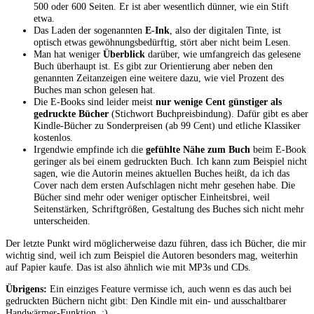
500 oder 600 Seiten. Er ist aber wesentlich dünner, wie ein Stift
etwa.
Das Laden der sogenannten
E-Ink
, also der digitalen Tinte, ist
optisch etwas gewöhnungsbedürftig, stört aber nicht beim Lesen.
Man hat weniger
Überblick
darüber, wie umfangreich das gelesene
Buch überhaupt ist. Es gibt zur Orientierung aber neben den
genannten Zeitanzeigen eine weitere dazu, wie viel Prozent des
Buches man schon gelesen hat.
Die E-Books sind leider meist
nur wenige Cent günstiger als
gedruckte Bücher
(Stichwort Buchpreisbindung). Dafür gibt es aber
Kindle-Bücher zu Sonderpreisen (ab 99 Cent) und etliche Klassiker
kostenlos.
Irgendwie empfinde ich die
gefühlte Nähe zum Buch
beim E-Book
geringer als bei einem gedruckten Buch. Ich kann zum Beispiel nicht
sagen, wie die Autorin meines aktuellen Buches heißt, da ich das
Cover nach dem ersten Aufschlagen nicht mehr gesehen habe. Die
Bücher sind mehr oder weniger optischer Einheitsbrei, weil
Seitenstärken, Schriftgrößen, Gestaltung des Buches sich nicht mehr
unterscheiden.
Der letzte Punkt wird möglicherweise dazu führen, dass ich Bücher, die mir
wichtig sind, weil ich zum Beispiel die Autoren besonders mag, weiterhin
auf Papier kaufe. Das ist also ähnlich wie mit MP3s und CDs.
Übrigens:
Ein einziges Feature vermisse ich, auch wenn es das auch bei
gedruckten Büchern nicht gibt: Den Kindle mit ein- und ausschaltbarer
Handwärmer-Funktion. ;)