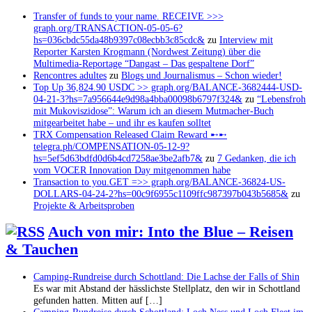
Transfer of funds to your name. RECEIVE >>>
graph.org/TRANSACTION-05-05-6?
hs=036cbdc55da48b9397c08ecbb3c85cdc&
zu
Interview mit
Reporter Karsten Krogmann (Nordwest Zeitung) über die
Multimedia-Reportage “Dangast – Das gespaltene Dorf”
Rencontres adultes
zu
Blogs und Journalismus – Schon wieder!
Top Up 36,824.90 USDC >> graph.org/BALANCE-3682444-USD-
04-21-3?hs=7a956644e9d98a4bba00098b6797f324&
zu
“Lebensfroh
mit Mukoviszidose”: Warum ich an diesem Mutmacher-Buch
mitgearbeitet habe – und ihr es kaufen solltet
TRX Compensation Released Claim Reward ➸➸
telegra.ph/COMPENSATION-05-12-9?
hs=5ef5d63bdfd0d6b4cd7258ae3be2afb7&
zu
7 Gedanken, die ich
vom VOCER Innovation Day mitgenommen habe
Transaction to you.GET =>> graph.org/BALANCE-36824-US-
DOLLARS-04-24-2?hs=00c9f6955c1109ffc987397b043b5685&
zu
Projekte & Arbeitsproben
Auch von mir: Into the Blue – Reisen
& Tauchen
Camping-Rundreise durch Schottland: Die Lachse der Falls of Shin
Es war mit Abstand der hässlichste Stellplatz, den wir in Schottland
gefunden hatten. Mitten auf […]