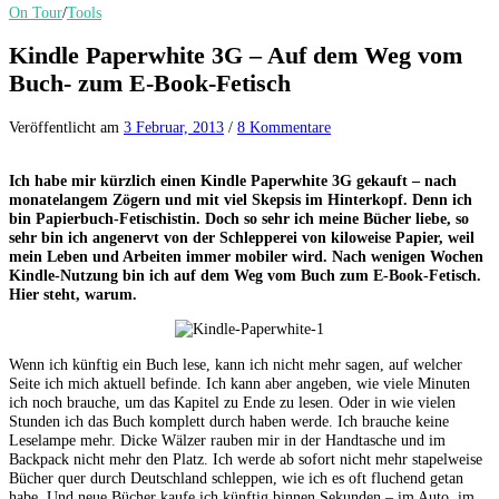
On Tour
/
Tools
Kindle Paperwhite 3G – Auf dem Weg vom
Buch- zum E-Book-Fetisch
Veröffentlicht
am
3 Februar, 2013
/
8 Kommentare
Ich habe mir kürzlich einen Kindle Paperwhite 3G gekauft – nach
monatelangem Zögern und mit viel Skepsis im Hinterkopf. Denn ich
bin Papierbuch-Fetischistin. Doch so sehr ich meine Bücher liebe, so
sehr bin ich angenervt von der Schlepperei von kiloweise Papier, weil
mein Leben und Arbeiten immer mobiler wird. Nach wenigen Wochen
Kindle-Nutzung bin ich auf dem Weg vom Buch zum E-Book-Fetisch.
Hier steht, warum.
Wenn ich künftig ein Buch lese, kann ich nicht mehr sagen, auf welcher
Seite ich mich aktuell befinde. Ich kann aber angeben, wie viele Minuten
ich noch brauche, um das Kapitel zu Ende zu lesen. Oder in wie vielen
Stunden ich das Buch komplett durch haben werde. Ich brauche keine
Leselampe mehr. Dicke Wälzer rauben mir in der Handtasche und im
Backpack nicht mehr den Platz. Ich werde ab sofort nicht mehr stapelweise
Bücher quer durch Deutschland schleppen, wie ich es oft fluchend getan
habe. Und neue Bücher kaufe ich künftig binnen Sekunden – im Auto, im