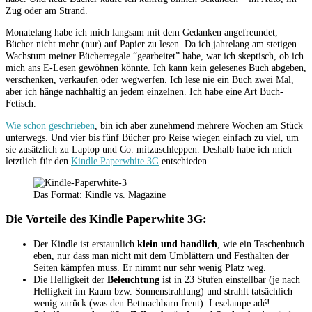
Zug oder am Strand.
Monatelang habe ich mich langsam mit dem Gedanken angefreundet,
Bücher nicht mehr (nur) auf Papier zu lesen. Da ich jahrelang am stetigen
Wachstum meiner Bücherregale “gearbeitet” habe, war ich skeptisch, ob ich
mich ans E-Lesen gewöhnen könnte. Ich kann kein gelesenes Buch abgeben,
verschenken, verkaufen oder wegwerfen. Ich lese nie ein Buch zwei Mal,
aber ich hänge nachhaltig an jedem einzelnen. Ich habe eine Art Buch-
Fetisch.
Wie schon geschrieben
, bin ich aber zunehmend mehrere Wochen am Stück
unterwegs. Und vier bis fünf Bücher pro Reise wiegen einfach zu viel, um
sie zusätzlich zu Laptop und Co. mitzuschleppen. Deshalb habe ich mich
letztlich für den
Kindle Paperwhite 3G
entschieden.
Das Format: Kindle vs. Magazine
Die Vorteile des Kindle Paperwhite 3G:
Der Kindle ist erstaunlich
klein und handlich
, wie ein Taschenbuch
eben, nur dass man nicht mit dem Umblättern und Festhalten der
Seiten kämpfen muss. Er nimmt nur sehr wenig Platz weg.
Die Helligkeit der
Beleuchtung
ist in 23 Stufen einstellbar (je nach
Helligkeit im Raum bzw. Sonnenstrahlung) und strahlt tatsächlich
wenig zurück (was den Bettnachbarn freut). Leselampe adé!