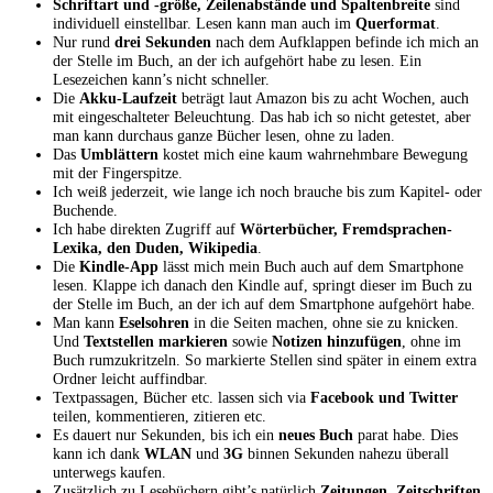
Schriftart und -größe, Zeilenabstände und Spaltenbreite
sind
individuell einstellbar. Lesen kann man auch im
Querformat
.
Nur rund
drei Sekunden
nach dem Aufklappen befinde ich mich an
der Stelle im Buch, an der ich aufgehört habe zu lesen. Ein
Lesezeichen kann’s nicht schneller.
Die
Akku-Laufzeit
beträgt laut Amazon bis zu acht Wochen, auch
mit eingeschalteter Beleuchtung. Das hab ich so nicht getestet, aber
man kann durchaus ganze Bücher lesen, ohne zu laden.
Das
Umblättern
kostet mich eine kaum wahrnehmbare Bewegung
mit der Fingerspitze.
Ich weiß jederzeit, wie lange ich noch brauche bis zum Kapitel- oder
Buchende.
Ich habe direkten Zugriff auf
Wörterbücher, Fremdsprachen-
Lexika, den Duden, Wikipedia
.
Die
Kindle-App
lässt mich mein Buch auch auf dem Smartphone
lesen. Klappe ich danach den Kindle auf, springt dieser im Buch zu
der Stelle im Buch, an der ich auf dem Smartphone aufgehört habe.
Man kann
Eselsohren
in die Seiten machen, ohne sie zu knicken.
Und
Textstellen markieren
sowie
Notizen hinzufügen
, ohne im
Buch rumzukritzeln. So markierte Stellen sind später in einem extra
Ordner leicht auffindbar.
Textpassagen, Bücher etc. lassen sich via
Facebook und Twitter
teilen, kommentieren, zitieren etc.
Es dauert nur Sekunden, bis ich ein
neues Buch
parat habe. Dies
kann ich dank
WLAN
und
3G
binnen Sekunden nahezu überall
unterwegs kaufen.
Zusätzlich zu Lesebüchern gibt’s natürlich
Zeitungen, Zeitschriften