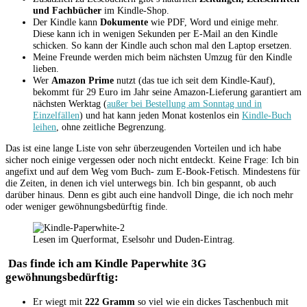
und Fachbücher
im Kindle-Shop.
Der Kindle kann
Dokumente
wie PDF, Word und einige mehr.
Diese kann ich in wenigen Sekunden per E-Mail an den Kindle
schicken. So kann der Kindle auch schon mal den Laptop ersetzen.
Meine Freunde werden mich beim nächsten Umzug für den Kindle
lieben.
Wer
Amazon Prime
nutzt (das tue ich seit dem Kindle-Kauf),
bekommt für 29 Euro im Jahr seine Amazon-Lieferung garantiert am
nächsten Werktag (
außer bei Bestellung am Sonntag und in
Einzelfällen
) und hat kann jeden Monat kostenlos ein
Kindle-Buch
leihen
, ohne zeitliche Begrenzung.
Das ist eine lange Liste von sehr überzeugenden Vorteilen und ich habe
sicher noch einige vergessen oder noch nicht entdeckt. Keine Frage: Ich bin
angefixt und auf dem Weg vom Buch- zum E-Book-Fetisch. Mindestens für
die Zeiten, in denen ich viel unterwegs bin. Ich bin gespannt, ob auch
darüber hinaus. Denn es gibt auch eine handvoll Dinge, die ich noch mehr
oder weniger gewöhnungsbedürftig finde.
Lesen im Querformat, Eselsohr und Duden-Eintrag.
Das finde ich am Kindle Paperwhite 3G
gewöhnungsbedürftig:
Er wiegt mit
222 Gramm
so viel wie ein dickes Taschenbuch mit