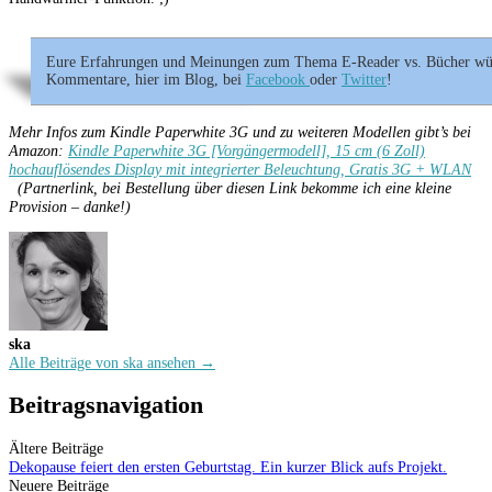
Eure Erfahrungen und Meinungen zum Thema E-Reader vs. Bücher würde
Kommentare, hier im Blog, bei
Facebook
oder
Twitter
!
Mehr Infos zum Kindle Paperwhite 3G und zu weiteren Modellen gibt’s bei
Amazon:
Kindle Paperwhite 3G [Vorgängermodell], 15 cm (6 Zoll)
hochauflösendes Display mit integrierter Beleuchtung, Gratis 3G + WLAN
(Partnerlink, bei Bestellung über diesen Link bekomme ich eine kleine
Provision – danke!)
ska
Alle Beiträge von ska ansehen →
Beitragsnavigation
Ältere Beiträge
Dekopause feiert den ersten Geburtstag. Ein kurzer Blick aufs Projekt.
Neuere Beiträge