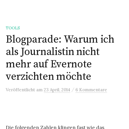
n
g
e
TOOLS
n
Blogparade: Warum ich
als Journalistin nicht
mehr auf Evernote
verzichten möchte
/
Veröffentlicht
am
23 April, 2014
6 Kommentare
Die folgenden Zahlen klingen fast wie das