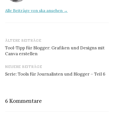
Alle Beiträge von ska ansehen →
ÄLTERE BEITRÄGE
Tool-Tipp für Blogger: Grafiken und Designs mit
Canva erstellen
B
e
NEUERE BEITRÄGE
i
Serie: Tools für Journalisten und Blogger – Teil 6
t
r
a
6 Kommentare
g