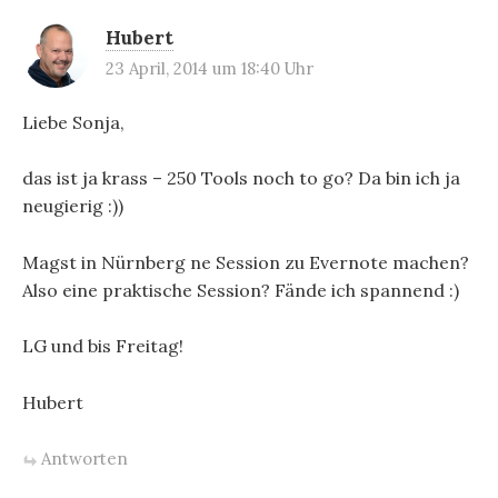
s
Hubert
n
23 April, 2014 um 18:40 Uhr
a
Liebe Sonja,
v
i
das ist ja krass – 250 Tools noch to go? Da bin ich ja
g
neugierig :))
a
Magst in Nürnberg ne Session zu Evernote machen?
t
Also eine praktische Session? Fände ich spannend :)
i
LG und bis Freitag!
o
n
Hubert
Antworten