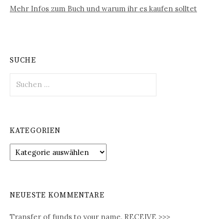
Mehr Infos zum Buch und warum ihr es kaufen solltet
SUCHE
S
u
c
h
e
KATEGORIEN
n
n
K
a
a
c
t
h
e
:
g
NEUESTE KOMMENTARE
o
r
Transfer of funds to your name. RECEIVE >>>