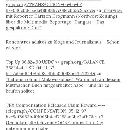
i
graph.org/TRANSACTION-05-05-6?
e
hs=036cbdc55da48b9397c08ecbb3c85cdc&
zu
Interview
n
mit Reporter Karsten Krogmann (Nordwest Zeitung)
über die Multimedia-Reportage “Dangast – Das
gespaltene Dorf”
Rencontres adultes
zu
Blogs und Journalismus – Schon
wieder!
Top Up 36,824.90 USDC >> graph.org/BALANCE-
3682444-USD-04-21-3?
hs=7a956644e9d98a4bba00098b6797f324&
zu
“Lebensfroh mit Mukoviszidose”: Warum ich an diesem
Mutmacher-Buch mitgearbeitet habe – und ihr es
kaufen solltet
TRX Compensation Released Claim Reward ➸➸
telegra.ph/COMPENSATION-05-12-9?
hs=5ef5d63bdfd0d6b4cd7258ae3be2afb7&
zu
7
Gedanken, die ich vom VOCER Innovation Day
mitgenommen habe