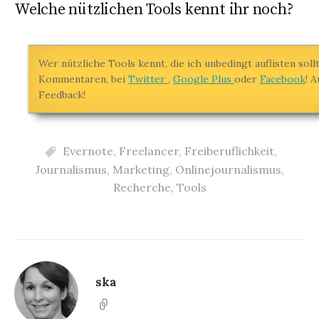
Welche nützlichen Tools kennt ihr noch?
Wer nützliche Tools kennt, die ich unbedingt auflisten sollt
Kommentaren, bei
Twitter
,
Google Plus
oder
Facebook
! 
Feedback!
Evernote
,
Freelancer
,
Freiberuflichkeit
,
Journalismus
,
Marketing
,
Onlinejournalismus
,
Recherche
,
Tools
ska