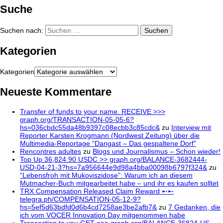
Suche
Suchen nach:
Kategorien
Kategorien
Neueste Kommentare
Transfer of funds to your name. RECEIVE >>>
graph.org/TRANSACTION-05-05-6?
hs=036cbdc55da48b9397c08ecbb3c85cdc&
zu
Interview mit
Reporter Karsten Krogmann (Nordwest Zeitung) über die
Multimedia-Reportage “Dangast – Das gespaltene Dorf”
Rencontres adultes
zu
Blogs und Journalismus – Schon wieder!
Top Up 36,824.90 USDC >> graph.org/BALANCE-3682444-
USD-04-21-3?hs=7a956644e9d98a4bba00098b6797f324&
zu
“Lebensfroh mit Mukoviszidose”: Warum ich an diesem
Mutmacher-Buch mitgearbeitet habe – und ihr es kaufen solltet
TRX Compensation Released Claim Reward ➸➸
telegra.ph/COMPENSATION-05-12-9?
hs=5ef5d63bdfd0d6b4cd7258ae3be2afb7&
zu
7 Gedanken, die
ich vom VOCER Innovation Day mitgenommen habe
Transaction to you.GET =>> graph.org/BALANCE-36824-US-