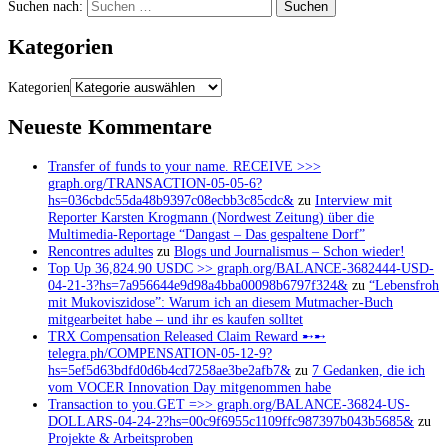
Suchen nach:
Kategorien
Kategorien
Neueste Kommentare
Transfer of funds to your name. RECEIVE >>>
graph.org/TRANSACTION-05-05-6?
hs=036cbdc55da48b9397c08ecbb3c85cdc&
zu
Interview mit
Reporter Karsten Krogmann (Nordwest Zeitung) über die
Multimedia-Reportage “Dangast – Das gespaltene Dorf”
Rencontres adultes
zu
Blogs und Journalismus – Schon wieder!
Top Up 36,824.90 USDC >> graph.org/BALANCE-3682444-USD-
04-21-3?hs=7a956644e9d98a4bba00098b6797f324&
zu
“Lebensfroh
mit Mukoviszidose”: Warum ich an diesem Mutmacher-Buch
mitgearbeitet habe – und ihr es kaufen solltet
TRX Compensation Released Claim Reward ➸➸
telegra.ph/COMPENSATION-05-12-9?
hs=5ef5d63bdfd0d6b4cd7258ae3be2afb7&
zu
7 Gedanken, die ich
vom VOCER Innovation Day mitgenommen habe
Transaction to you.GET =>> graph.org/BALANCE-36824-US-
DOLLARS-04-24-2?hs=00c9f6955c1109ffc987397b043b5685&
zu
Projekte & Arbeitsproben