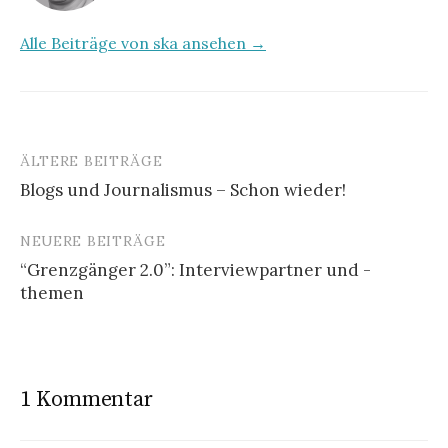
Alle Beiträge von ska ansehen →
ÄLTERE BEITRÄGE
Blogs und Journalismus – Schon wieder!
B
NEUERE BEITRÄGE
e
“Grenzgänger 2.0”: Interviewpartner und -
i
themen
t
r
a
1 Kommentar
g