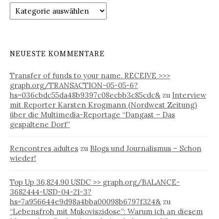
n
K
a
a
c
t
h
e
:
g
NEUESTE KOMMENTARE
o
r
Transfer of funds to your name. RECEIVE >>>
i
graph.org/TRANSACTION-05-05-6?
e
hs=036cbdc55da48b9397c08ecbb3c85cdc&
zu
Interview
n
mit Reporter Karsten Krogmann (Nordwest Zeitung)
über die Multimedia-Reportage “Dangast – Das
gespaltene Dorf”
Rencontres adultes
zu
Blogs und Journalismus – Schon
wieder!
Top Up 36,824.90 USDC >> graph.org/BALANCE-
3682444-USD-04-21-3?
hs=7a956644e9d98a4bba00098b6797f324&
zu
“Lebensfroh mit Mukoviszidose”: Warum ich an diesem