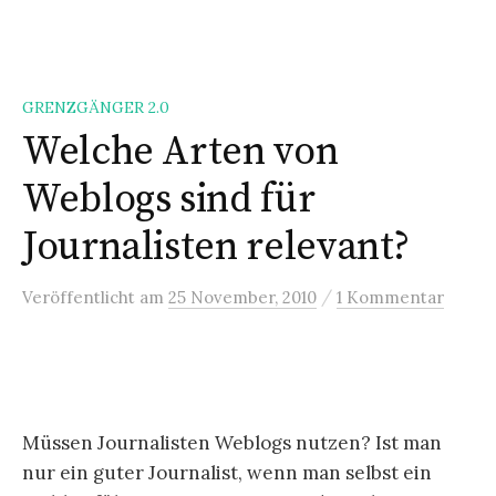
n
g
e
GRENZGÄNGER 2.0
n
Welche Arten von
Weblogs sind für
Journalisten relevant?
/
Veröffentlicht
am
25 November, 2010
1 Kommentar
Müssen Journalisten Weblogs nutzen? Ist man
nur ein guter Journalist, wenn man selbst ein