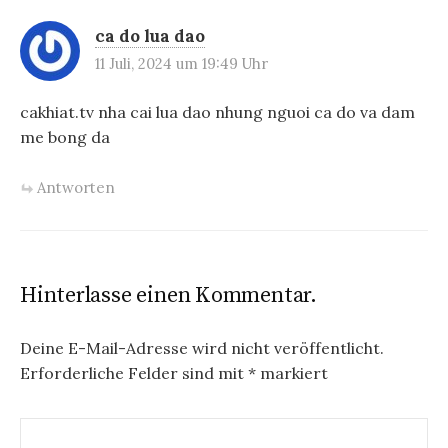
s
ca do lua dao
n
11 Juli, 2024 um 19:49 Uhr
a
cakhiat.tv nha cai lua dao nhung nguoi ca do va dam
v
me bong da
i
g
Antworten
a
t
i
Hinterlasse einen Kommentar.
o
Deine E-Mail-Adresse wird nicht veröffentlicht.
n
Erforderliche Felder sind mit
*
markiert