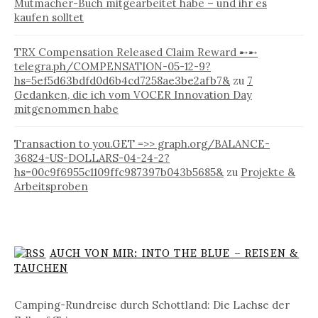
Mutmacher-Buch mitgearbeitet habe – und ihr es
kaufen solltet
TRX Compensation Released Claim Reward ➸➸
telegra.ph/COMPENSATION-05-12-9?
hs=5ef5d63bdfd0d6b4cd7258ae3be2afb7&
zu
7
Gedanken, die ich vom VOCER Innovation Day
mitgenommen habe
Transaction to you.GET =>> graph.org/BALANCE-
36824-US-DOLLARS-04-24-2?
hs=00c9f6955c1109ffc987397b043b5685&
zu
Projekte &
Arbeitsproben
AUCH VON MIR: INTO THE BLUE – REISEN &
TAUCHEN
Camping-Rundreise durch Schottland: Die Lachse der