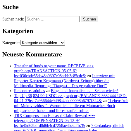
Suche
Suchen nach:
Kategorien
Kategorien
Neueste Kommentare
Transfer of funds to your name. RECEIVE >>>
graph.org/TRANSACTION-05-05-6?
hs=036cbdc55da48b9397c08ecbb3c85cdc&
zu
Interview mit
Reporter Karsten Krogmann (Nordwest Zeitung) über die
Multimedia-Reportage “Dangast – Das gespaltene Dorf”
Rencontres adultes
zu
Blogs und Journalismus – Schon wieder!
Top Up 36,824.90 USDC >> graph.org/BALANCE-3682444-USD-
04-21-3?hs=7a956644e9d98a4bba00098b6797f324&
zu
“Lebensfroh
mit Mukoviszidose”: Warum ich an diesem Mutmacher-Buch
mitgearbeitet habe – und ihr es kaufen solltet
TRX Compensation Released Claim Reward ➸➸
telegra.ph/COMPENSATION-05-12-9?
hs=5ef5d63bdfd0d6b4cd7258ae3be2afb7&
zu
7 Gedanken, die ich
vom VOCER Innovation Day mitgenommen habe