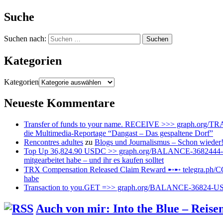
Suche
Suchen nach:
Kategorien
Kategorien
Neueste Kommentare
Transfer of funds to your name. RECEIVE >>> graph.or
die Multimedia-Reportage “Dangast – Das gespaltene Dorf”
Rencontres adultes
zu
Blogs und Journalismus – Schon wieder
Top Up 36,824.90 USDC >> graph.org/BALANCE-3682444
mitgearbeitet habe – und ihr es kaufen solltet
TRX Compensation Released Claim Reward ➸➸ telegra.p
habe
Transaction to you.GET =>> graph.org/BALANCE-36824-
Auch von mir: Into the Blue – Reis