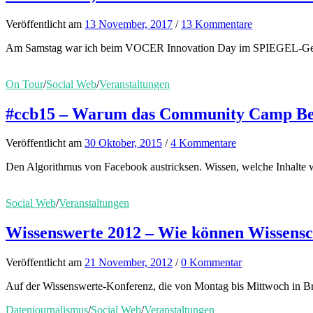
Veröffentlicht
am
13 November, 2017
/
13 Kommentare
Am Samstag war ich beim VOCER Innovation Day im SPIEGEL-Gebäude 
On Tour
/
Social Web
/
Veranstaltungen
#ccb15 – Warum das Community Camp Berli
Veröffentlicht
am
30 Oktober, 2015
/
4 Kommentare
Den Algorithmus von Facebook austricksen. Wissen, welche Inhalte wa
Social Web
/
Veranstaltungen
Wissenswerte 2012 – Wie können Wissensch
Veröffentlicht
am
21 November, 2012
/
0 Kommentar
Auf der Wissenswerte-Konferenz, die von Montag bis Mittwoch in Bre
Datenjournalismus
/
Social Web
/
Veranstaltungen