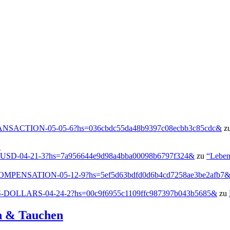
g/TRANSACTION-05-05-6?hs=036cbdc55da48b9397c08ecbb3c85cdc&
z
!
-USD-04-21-3?hs=7a956644e9d98a4bba00098b6797f324&
zu
“Leben
h/COMPENSATION-05-12-9?hs=5ef5d63bdfd0d6b4cd7258ae3be2afb7
US-DOLLARS-04-24-2?hs=00c9f6955c1109ffc987397b043b5685&
zu
en & Tauchen