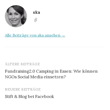
ska
Alle Beiträge von ska ansehen →
ÄLTERE BEITRÄGE
Fundraising2.0 Camping in Essen: Wie können
NGOs Social Media einsetzen?
B
e
NEUERE BEITRÄGE
i
Stift & Blog bei Facebook
t