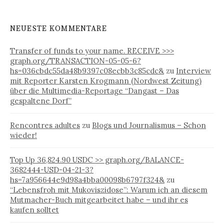
t
h
e
:
g
NEUESTE KOMMENTARE
o
r
Transfer of funds to your name. RECEIVE >>>
i
graph.org/TRANSACTION-05-05-6?
e
hs=036cbdc55da48b9397c08ecbb3c85cdc&
zu
Interview
n
mit Reporter Karsten Krogmann (Nordwest Zeitung)
über die Multimedia-Reportage “Dangast – Das
gespaltene Dorf”
Rencontres adultes
zu
Blogs und Journalismus – Schon
wieder!
Top Up 36,824.90 USDC >> graph.org/BALANCE-
3682444-USD-04-21-3?
hs=7a956644e9d98a4bba00098b6797f324&
zu
“Lebensfroh mit Mukoviszidose”: Warum ich an diesem
Mutmacher-Buch mitgearbeitet habe – und ihr es
kaufen solltet