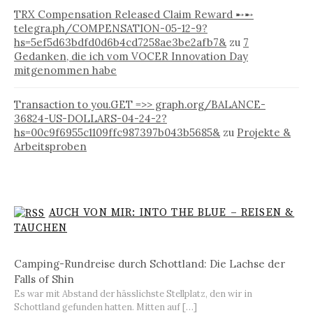
TRX Compensation Released Claim Reward ➸➸
telegra.ph/COMPENSATION-05-12-9?
hs=5ef5d63bdfd0d6b4cd7258ae3be2afb7&
zu
7
Gedanken, die ich vom VOCER Innovation Day
mitgenommen habe
Transaction to you.GET =>> graph.org/BALANCE-
36824-US-DOLLARS-04-24-2?
hs=00c9f6955c1109ffc987397b043b5685&
zu
Projekte &
Arbeitsproben
AUCH VON MIR: INTO THE BLUE – REISEN &
TAUCHEN
Camping-Rundreise durch Schottland: Die Lachse der
Falls of Shin
Es war mit Abstand der hässlichste Stellplatz, den wir in
Schottland gefunden hatten. Mitten auf […]