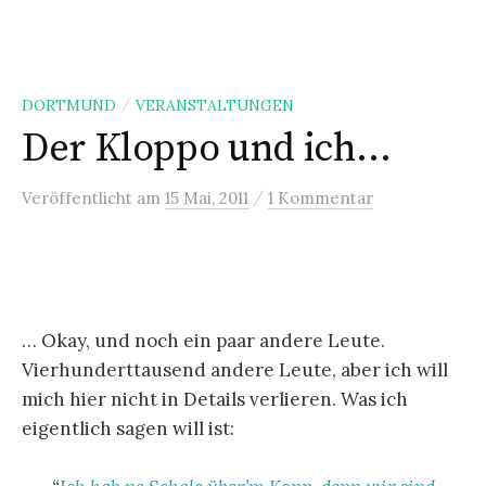
n
g
e
DORTMUND
VERANSTALTUNGEN
/
n
Der Kloppo und ich…
/
Veröffentlicht
am
15 Mai, 2011
1 Kommentar
… Okay, und noch ein paar andere Leute.
Vierhunderttausend andere Leute, aber ich will
mich hier nicht in Details verlieren. Was ich
eigentlich sagen will ist: