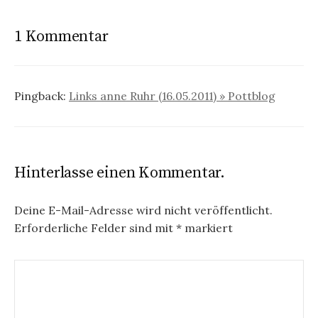
r
a
1 Kommentar
g
s
Pingback:
Links anne Ruhr (16.05.2011) » Pottblog
n
a
v
Hinterlasse einen Kommentar.
i
g
Deine E-Mail-Adresse wird nicht veröffentlicht.
Erforderliche Felder sind mit
*
markiert
a
t
i
o