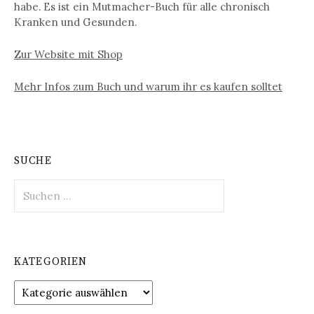
habe. Es ist ein Mutmacher-Buch für alle chronisch
Kranken und Gesunden.
Zur Website mit Shop
Mehr Infos zum Buch und warum ihr es kaufen solltet
SUCHE
S
u
c
h
e
KATEGORIEN
n
n
K
a
a
c