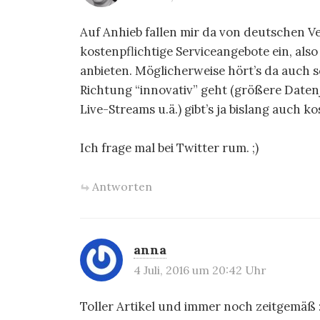
a
Auf Anhieb fallen mir da von deutschen Ve
t
kostenpflichtige Serviceangebote ein, als
anbieten. Möglicherweise hört’s da auch 
i
Richtung “innovativ” geht (größere Date
o
Live-Streams u.ä.) gibt’s ja bislang auch ko
n
Ich frage mal bei Twitter rum. ;)
Antworten
anna
4 Juli, 2016 um 20:42 Uhr
Toller Artikel und immer noch zeitgemäß :