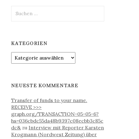
S
u
c
h
e
KATEGORIEN
n
n
K
a
a
c
t
h
e
:
g
NEUESTE KOMMENTARE
o
r
Transfer of funds to your name.
i
RECEIVE >>>
e
graph.org/TRANSACTION-05-05-6?
n
hs=036cbdc55da48b9397c08ecbb3c85c
dc&
zu
Interview mit Reporter Karsten
Krogmann (Nordwest Zeitung) über