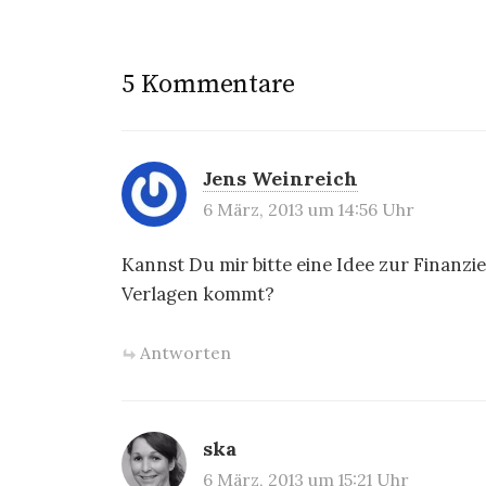
e
i
5 Kommentare
t
r
Jens Weinreich
a
6 März, 2013 um 14:56 Uhr
g
Kannst Du mir bitte eine Idee zur Finanz
s
Verlagen kommt?
n
a
Antworten
v
i
ska
g
6 März, 2013 um 15:21 Uhr