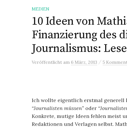
i
MEDIEN
n
10 Ideen von Mathi
g
e
Finanzierung des d
n
Journalismus: Les
/
Veröffentlicht
am
6 März, 2013
5 Komment
Ich wollte eigentlich erstmal generell
“Journalisten müssen”
oder
“Journaliste
Konkrete, mutige Ideen fehlen meist 
Redaktionen und Verlagen selbst. Math