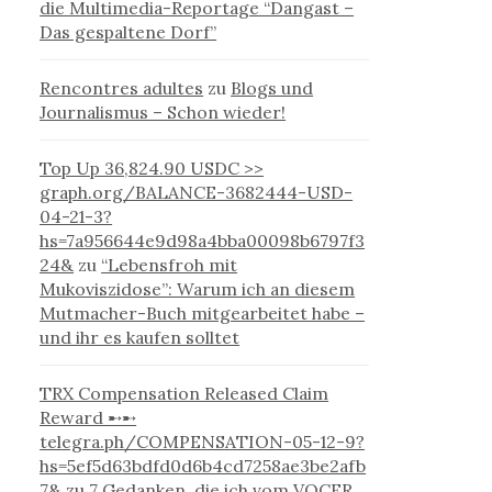
die Multimedia-Reportage “Dangast –
Das gespaltene Dorf”
Rencontres adultes
zu
Blogs und
Journalismus – Schon wieder!
Top Up 36,824.90 USDC >>
graph.org/BALANCE-3682444-USD-
04-21-3?
hs=7a956644e9d98a4bba00098b6797f3
24&
zu
“Lebensfroh mit
Mukoviszidose”: Warum ich an diesem
Mutmacher-Buch mitgearbeitet habe –
und ihr es kaufen solltet
TRX Compensation Released Claim
Reward ➸➸
telegra.ph/COMPENSATION-05-12-9?
hs=5ef5d63bdfd0d6b4cd7258ae3be2afb
7&
zu
7 Gedanken, die ich vom VOCER