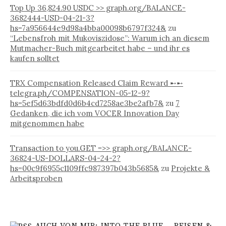
Top Up 36,824.90 USDC >> graph.org/BALANCE-
3682444-USD-04-21-3?
hs=7a956644e9d98a4bba00098b6797f324&
zu
“Lebensfroh mit Mukoviszidose”: Warum ich an diesem
Mutmacher-Buch mitgearbeitet habe – und ihr es
kaufen solltet
TRX Compensation Released Claim Reward ➸➸
telegra.ph/COMPENSATION-05-12-9?
hs=5ef5d63bdfd0d6b4cd7258ae3be2afb7&
zu
7
Gedanken, die ich vom VOCER Innovation Day
mitgenommen habe
Transaction to you.GET =>> graph.org/BALANCE-
36824-US-DOLLARS-04-24-2?
hs=00c9f6955c1109ffc987397b043b5685&
zu
Projekte &
Arbeitsproben