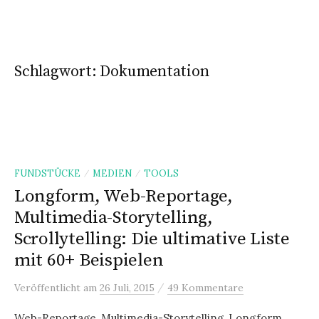
n
g
e
Schlagwort:
Dokumentation
n
FUNDSTÜCKE
MEDIEN
TOOLS
/
/
Longform, Web-Reportage,
Multimedia-Storytelling,
Scrollytelling: Die ultimative Liste
mit 60+ Beispielen
/
Veröffentlicht
am
26 Juli, 2015
49 Kommentare
Web-Reportage, Multimedia-Storytelling, Longform,