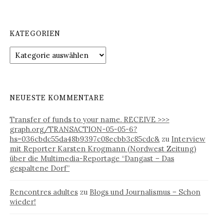
c
h
e
KATEGORIEN
n
n
K
a
a
c
t
h
e
:
g
NEUESTE KOMMENTARE
o
r
Transfer of funds to your name. RECEIVE >>>
i
graph.org/TRANSACTION-05-05-6?
e
hs=036cbdc55da48b9397c08ecbb3c85cdc&
zu
Interview
n
mit Reporter Karsten Krogmann (Nordwest Zeitung)
über die Multimedia-Reportage “Dangast – Das
gespaltene Dorf”
Rencontres adultes
zu
Blogs und Journalismus – Schon
wieder!