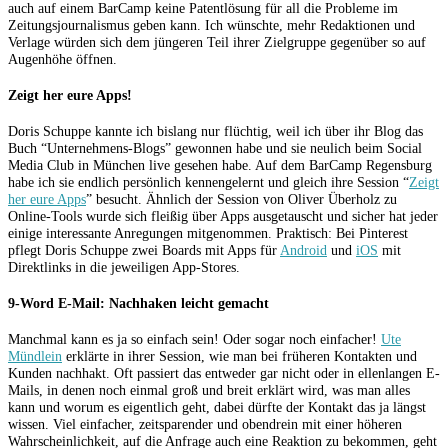
auch auf einem BarCamp keine Patentlösung für all die Probleme im
Zeitungsjournalismus geben kann. Ich wünschte, mehr Redaktionen und
Verlage würden sich dem jüngeren Teil ihrer Zielgruppe gegenüber so auf
Augenhöhe öffnen.
Zeigt her eure Apps!
Doris Schuppe kannte ich bislang nur flüchtig, weil ich über ihr Blog das
Buch “Unternehmens-Blogs” gewonnen habe und sie neulich beim Social
Media Club in München live gesehen habe. Auf dem BarCamp Regensburg
habe ich sie endlich persönlich kennengelernt und gleich ihre Session “
Zeigt
her eure Apps
” besucht. Ähnlich der Session von Oliver Überholz zu
Online-Tools wurde sich fleißig über Apps ausgetauscht und sicher hat jeder
einige interessante Anregungen mitgenommen. Praktisch: Bei Pinterest
pflegt Doris Schuppe zwei Boards mit Apps für
Android
und
iOS
mit
Direktlinks in die jeweiligen App-Stores.
9-Word E-Mail: Nachhaken leicht gemacht
Manchmal kann es ja so einfach sein! Oder sogar noch einfacher!
Ute
Mündlein
erklärte in ihrer Session, wie man bei früheren Kontakten und
Kunden nachhakt. Oft passiert das entweder gar nicht oder in ellenlangen E-
Mails, in denen noch einmal groß und breit erklärt wird, was man alles
kann und worum es eigentlich geht, dabei dürfte der Kontakt das ja längst
wissen. Viel einfacher, zeitsparender und obendrein mit einer höheren
Wahrscheinlichkeit, auf die Anfrage auch eine Reaktion zu bekommen, geht