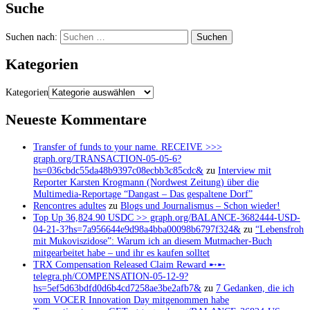
Suche
Suchen nach:
Kategorien
Kategorien
Neueste Kommentare
Transfer of funds to your name. RECEIVE >>>
graph.org/TRANSACTION-05-05-6?
hs=036cbdc55da48b9397c08ecbb3c85cdc&
zu
Interview mit
Reporter Karsten Krogmann (Nordwest Zeitung) über die
Multimedia-Reportage “Dangast – Das gespaltene Dorf”
Rencontres adultes
zu
Blogs und Journalismus – Schon wieder!
Top Up 36,824.90 USDC >> graph.org/BALANCE-3682444-USD-
04-21-3?hs=7a956644e9d98a4bba00098b6797f324&
zu
“Lebensfroh
mit Mukoviszidose”: Warum ich an diesem Mutmacher-Buch
mitgearbeitet habe – und ihr es kaufen solltet
TRX Compensation Released Claim Reward ➸➸
telegra.ph/COMPENSATION-05-12-9?
hs=5ef5d63bdfd0d6b4cd7258ae3be2afb7&
zu
7 Gedanken, die ich
vom VOCER Innovation Day mitgenommen habe