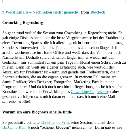
9 Word Emails – Nachhaken leicht gemacht.
from
10oclock
Coworking Regensburg
So ganz rund verlief die Session zum Coworking in Regensburg nicht. Es
gab einige Diskussionen über die beste Vorgehensweise bei der Etablierung
eines Coworking Spaces, die ich allerdings nicht beurteilen kann und mag.
So oder so interessiert mich das Thema und das auch schon länger. Ich
arbeite wochenweise im Home Office und weiß, dass das Vor-, aber auch
Nachteile hat. Deshalb spiele ich schon länger immer wieder mit dem
Gedanken, mir zumindest für ein paar Tage im Monat einen Schreibtisch zu
mieten. Denn ich weiß aus eigener Erfahrung auch, wie wertvoll der
Austausch für Freelancer ist – auch und gerade mit Freiberuflern, die in
Sparten arbeiten, die an die eigene grenzen. In meinem Fall meine ich
damit Grafiker, Web-Designer, Fotografen, Marketing-Fachleute und
Programmierer. Und da ich noch neu bin in Regensburg, suche ich solche
Kontakte. Ich werde die Entwicklung des
Coworking Regensburg
daher
gespannt verfolgen (was mich daran erinnert, dass ich noch eine Mail
schreiben wollte).
Warum ich eure Blogposts scheiße finde
So provokativ betitelte
Christian de Vries
seine Session, die auf dem
BarCamp Ruhr 6
noch “Schöner bloggen” geheißen hat. Darin gab es wie