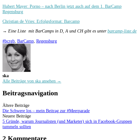
Hubert Mayer: Porno – nach Berlin jetzt auch auf dem 1. BarCamp
Regensburg
Christian de Vries: Erfolgsformat: Barcamp
→ Eine Liste mit BarCamps in D, A und CH gibt es unter
barcamp-liste.de
#bcrgb
,
BarCamp
,
Regensburg
ska
Alle Beiträge von ska ansehen →
Beitragsnavigation
Ältere Beiträge
Die Schwere los – mein Beitrag zur #Meerparade
Neuere Beiträge
5 Gründe, warum Journalisten (und Marketer) sich in Facebook-Gruppen
tummeln sollten
2 Kommentare