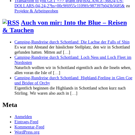
Transaction to you.GET =>> graph.org/BALANCE-36824-US-
DOLLARS-04-24-2?hs=00c9f6955c1109ffc987397b043b5685&
zu
Projekte & Arbeitsproben
Auch von mir: Into the Blue – Reisen
& Tauchen
Camping-Rundreise durch Schottland: Die Lachse der Falls of Shin
Es war mit Abstand der hässlichste Stellplatz, den wir in Schottland
gefunden hatten. Mitten auf […]
Camping-Rundreise durch Schottland: Loch Ness und Loch Fleet im
Nordosten
Naturlich wollten wir in Schottland eigentlich auch die Inseln sehen,
allen voran die Isle of […]
Camping-Rundreise durch Schottland: Highland-Feeling in Glen Coe
und Bridge of Orchy
Eigentlich beginnen die Highlands in Schottland schon kurz nach
Stirling. Wir waren also auch in […]
Meta
Anmelden
Eintrags-Feed
Kommentar-Feed
WordPress.org