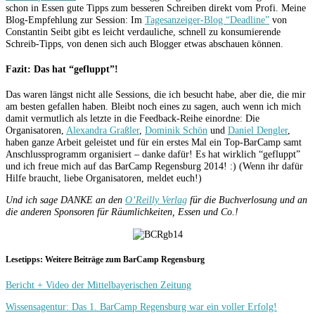
schon in Essen gute Tipps zum besseren Schreiben direkt vom Profi. Meine
Blog-Empfehlung zur Session: Im
Tagesanzeiger-Blog “Deadline”
von
Constantin Seibt gibt es leicht verdauliche, schnell zu konsumierende
Schreib-Tipps, von denen sich auch Blogger etwas abschauen können.
Fazit: Das hat “gefluppt”!
Das waren längst nicht alle Sessions, die ich besucht habe, aber die, die mir
am besten gefallen haben. Bleibt noch eines zu sagen, auch wenn ich mich
damit vermutlich als letzte in die Feedback-Reihe einordne: Die
Organisatoren,
Alexandra Graßler
,
Dominik Schön
und
Daniel Dengler
,
haben ganze Arbeit geleistet und für ein erstes Mal ein Top-BarCamp samt
Anschlussprogramm organisiert – danke dafür! Es hat wirklich “gefluppt”
und ich freue mich auf das BarCamp Regensburg 2014! :) (Wenn ihr dafür
Hilfe braucht, liebe Organisatoren, meldet euch!)
Und ich sage DANKE an den
O’Reilly Verlag
für die Buchverlosung und an
die anderen Sponsoren für Räumlichkeiten, Essen und Co.!
Lesetipps: Weitere Beiträge zum BarCamp Regensburg
Bericht + Video der Mittelbayerischen Zeitung
Wissensagentur: Das 1. BarCamp Regensburg war ein voller Erfolg!