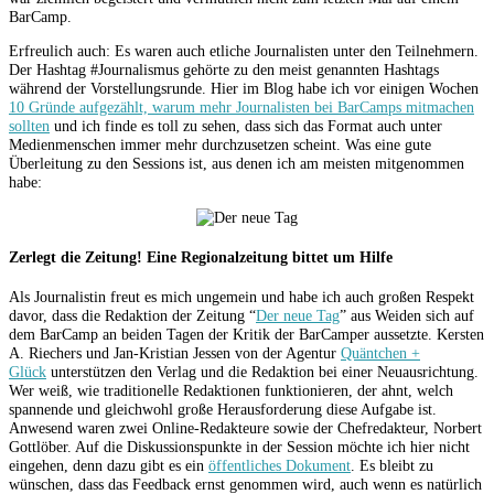
BarCamp.
Erfreulich auch: Es waren auch etliche Journalisten unter den Teilnehmern.
Der Hashtag #Journalismus gehörte zu den meist genannten Hashtags
während der Vorstellungsrunde. Hier im Blog habe ich vor einigen Wochen
10 Gründe aufgezählt, warum mehr Journalisten bei BarCamps mitmachen
sollten
und ich finde es toll zu sehen, dass sich das Format auch unter
Medienmenschen immer mehr durchzusetzen scheint. Was eine gute
Überleitung zu den Sessions ist, aus denen ich am meisten mitgenommen
habe:
Zerlegt die Zeitung! Eine Regionalzeitung bittet um Hilfe
Als Journalistin freut es mich ungemein und habe ich auch großen Respekt
davor, dass die Redaktion der Zeitung “
Der neue Tag
” aus Weiden sich auf
dem BarCamp an beiden Tagen der Kritik der BarCamper aussetzte. Kersten
A. Riechers und Jan-Kristian Jessen von der Agentur
Quäntchen +
Glück
unterstützen den Verlag und die Redaktion bei einer Neuausrichtung.
Wer weiß, wie traditionelle Redaktionen funktionieren, der ahnt, welch
spannende und gleichwohl große Herausforderung diese Aufgabe ist.
Anwesend waren zwei Online-Redakteure sowie der Chefredakteur, Norbert
Gottlöber. Auf die Diskussionspunkte in der Session möchte ich hier nicht
eingehen, denn dazu gibt es ein
öffentliches Dokument
. Es bleibt zu
wünschen, dass das Feedback ernst genommen wird, auch wenn es natürlich