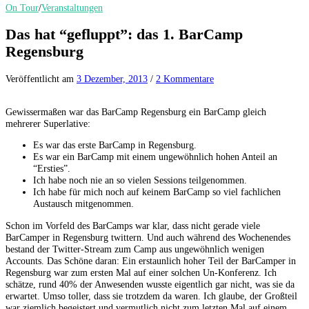
On Tour
/
Veranstaltungen
Das hat “gefluppt”: das 1. BarCamp
Regensburg
Veröffentlicht
am
3 Dezember, 2013
/
2 Kommentare
Gewissermaßen war das BarCamp Regensburg ein BarCamp gleich
mehrerer Superlative:
Es war das erste BarCamp in Regensburg.
Es war ein BarCamp mit einem ungewöhnlich hohen Anteil an
“Ersties”.
Ich habe noch nie an so vielen Sessions teilgenommen.
Ich habe für mich noch auf keinem BarCamp so viel fachlichen
Austausch mitgenommen.
Schon im Vorfeld des BarCamps war klar, dass nicht gerade viele
BarCamper in Regensburg twittern. Und auch während des Wochenendes
bestand der Twitter-Stream zum Camp aus ungewöhnlich wenigen
Accounts. Das Schöne daran: Ein erstaunlich hoher Teil der BarCamper in
Regensburg war zum ersten Mal auf einer solchen Un-Konferenz. Ich
schätze, rund 40% der Anwesenden wusste eigentlich gar nicht, was sie da
erwartet. Umso toller, dass sie trotzdem da waren. Ich glaube, der Großteil
war ziemlich begeistert und vermutlich nicht zum letzten Mal auf einem