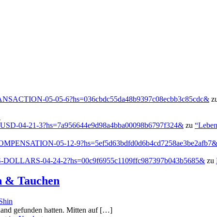
g/TRANSACTION-05-05-6?hs=036cbdc55da48b9397c08ecbb3c85cdc&
z
!
-USD-04-21-3?hs=7a956644e9d98a4bba00098b6797f324&
zu
“Leben
h/COMPENSATION-05-12-9?hs=5ef5d63bdfd0d6b4cd7258ae3be2afb7
US-DOLLARS-04-24-2?hs=00c9f6955c1109ffc987397b043b5685&
zu
en & Tauchen
Shin
tland gefunden hatten. Mitten auf […]