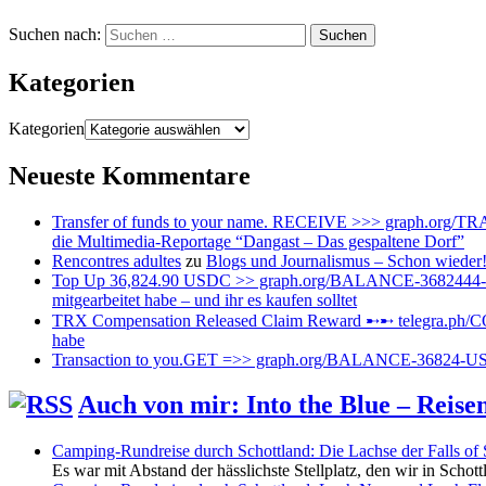
Suchen nach:
Kategorien
Kategorien
Neueste Kommentare
Transfer of funds to your name. RECEIVE >>> graph.or
die Multimedia-Reportage “Dangast – Das gespaltene Dorf”
Rencontres adultes
zu
Blogs und Journalismus – Schon wieder
Top Up 36,824.90 USDC >> graph.org/BALANCE-3682444
mitgearbeitet habe – und ihr es kaufen solltet
TRX Compensation Released Claim Reward ➸➸ telegra.p
habe
Transaction to you.GET =>> graph.org/BALANCE-36824-
Auch von mir: Into the Blue – Reis
Camping-Rundreise durch Schottland: Die Lachse der Falls of 
Es war mit Abstand der hässlichste Stellplatz, den wir in Schot