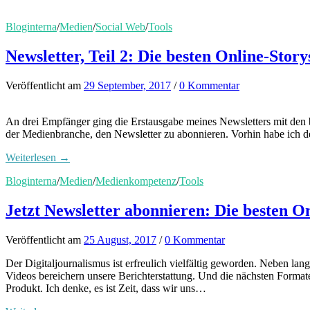
Bloginterna
/
Medien
/
Social Web
/
Tools
Newsletter, Teil 2: Die besten Online-Sto
Veröffentlicht
am
29 September, 2017
/
0 Kommentar
An drei Empfänger ging die Erstausgabe meines Newsletters mit den
der Medienbranche, den Newsletter zu abonnieren. Vorhin habe ich de
Weiterlesen →
Bloginterna
/
Medien
/
Medienkompetenz
/
Tools
Jetzt Newsletter abonnieren: Die besten 
Veröffentlicht
am
25 August, 2017
/
0 Kommentar
Der Digitaljournalismus ist erfreulich vielfältig geworden. Neben la
Videos bereichern unsere Berichterstattung. Und die nächsten Formate
Produkt. Ich denke, es ist Zeit, dass wir uns…