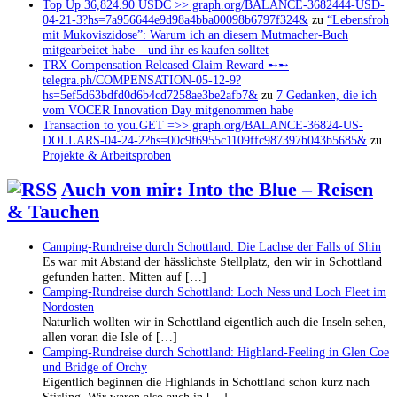
Top Up 36,824.90 USDC >> graph.org/BALANCE-3682444-USD-
04-21-3?hs=7a956644e9d98a4bba00098b6797f324&
zu
“Lebensfroh
mit Mukoviszidose”: Warum ich an diesem Mutmacher-Buch
mitgearbeitet habe – und ihr es kaufen solltet
TRX Compensation Released Claim Reward ➸➸
telegra.ph/COMPENSATION-05-12-9?
hs=5ef5d63bdfd0d6b4cd7258ae3be2afb7&
zu
7 Gedanken, die ich
vom VOCER Innovation Day mitgenommen habe
Transaction to you.GET =>> graph.org/BALANCE-36824-US-
DOLLARS-04-24-2?hs=00c9f6955c1109ffc987397b043b5685&
zu
Projekte & Arbeitsproben
Auch von mir: Into the Blue – Reisen
& Tauchen
Camping-Rundreise durch Schottland: Die Lachse der Falls of Shin
Es war mit Abstand der hässlichste Stellplatz, den wir in Schottland
gefunden hatten. Mitten auf […]
Camping-Rundreise durch Schottland: Loch Ness und Loch Fleet im
Nordosten
Naturlich wollten wir in Schottland eigentlich auch die Inseln sehen,
allen voran die Isle of […]
Camping-Rundreise durch Schottland: Highland-Feeling in Glen Coe
und Bridge of Orchy
Eigentlich beginnen die Highlands in Schottland schon kurz nach
Stirling. Wir waren also auch in […]