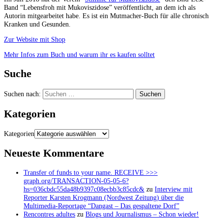
Band “Lebensfroh mit Mukoviszidose” veröffentlicht, an dem ich als
Autorin mitgearbeitet habe. Es ist ein Mutmacher-Buch für alle chronisch
Kranken und Gesunden.
Zur Website mit Shop
Mehr Infos zum Buch und warum ihr es kaufen solltet
Suche
Suchen nach:
Kategorien
Kategorien
Neueste Kommentare
Transfer of funds to your name. RECEIVE >>>
graph.org/TRANSACTION-05-05-6?
hs=036cbdc55da48b9397c08ecbb3c85cdc&
zu
Interview mit
Reporter Karsten Krogmann (Nordwest Zeitung) über die
Multimedia-Reportage “Dangast – Das gespaltene Dorf”
Rencontres adultes
zu
Blogs und Journalismus – Schon wieder!