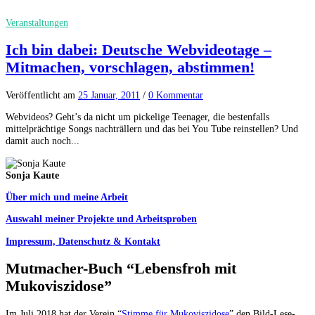
Veranstaltungen
Ich bin dabei: Deutsche Webvideotage –
Mitmachen, vorschlagen, abstimmen!
Veröffentlicht
am
25 Januar, 2011
/
0 Kommentar
Webvideos? Geht’s da nicht um pickelige Teenager, die bestenfalls
mittelprächtige Songs nachträllern und das bei You Tube reinstellen? Und
damit auch noch...
Sonja Kaute
Über mich und meine Arbeit
Auswahl meiner Projekte und Arbeitsproben
Impressum, Datenschutz & Kontakt
Mutmacher-Buch “Lebensfroh mit
Mukoviszidose”
Im Juli 2018 hat der Verein “
Stimme für Mukoviszidose
” den Bild-Lese-