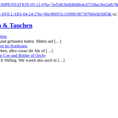
h/COMPENSATION-05-12-9?hs=5ef5d63bdfd0d6b4cd7258ae3be2afb7
US-DOLLARS-04-24-2?hs=00c9f6955c1109ffc987397b043b5685&
zu
en & Tauchen
Shin
tland gefunden hatten. Mitten auf […]
eet im Nordosten
ehen, allen voran die Isle of […]
en Coe und Bridge of Orchy
h Stirling. Wir waren also auch in […]