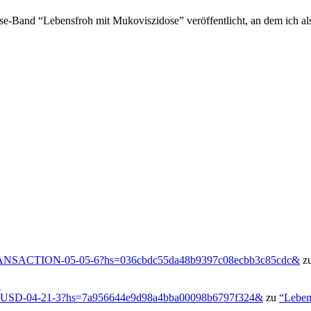
se-Band “Lebensfroh mit Mukoviszidose” veröffentlicht, an dem ich als
g/TRANSACTION-05-05-6?hs=036cbdc55da48b9397c08ecbb3c85cdc&
z
!
-USD-04-21-3?hs=7a956644e9d98a4bba00098b6797f324&
zu
“Leben