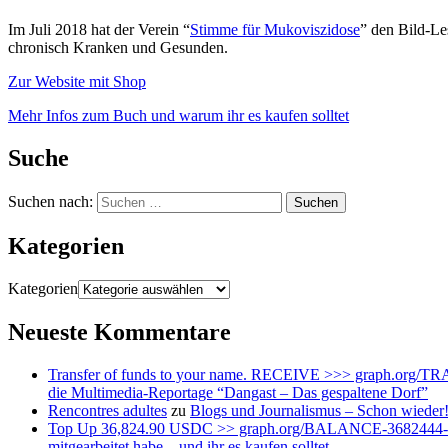
Im Juli 2018 hat der Verein “
Stimme für Mukoviszidose
” den Bild-Le
chronisch Kranken und Gesunden.
Zur Website mit Shop
Mehr Infos zum Buch und warum ihr es kaufen solltet
Suche
Suchen nach:
Kategorien
Kategorien
Neueste Kommentare
Transfer of funds to your name. RECEIVE >>> graph.or
die Multimedia-Reportage “Dangast – Das gespaltene Dorf”
Rencontres adultes
zu
Blogs und Journalismus – Schon wieder
Top Up 36,824.90 USDC >> graph.org/BALANCE-3682444
mitgearbeitet habe – und ihr es kaufen solltet