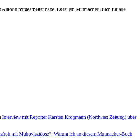
 Autorin mitgearbeitet habe. Es ist ein Mutmacher-Buch für alle
u
Interview mit Reporter Karsten Krogmann (Nordwest Zeitung) über
sfroh mit Mukoviszidose”: Warum ich an diesem Mutmacher-Buch