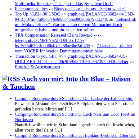
Multimedia-Reportage “Dangast – Das gespaltene Dorf”
Rencontres adultes
zu
Blogs und Journalismus – Schon wieder!
Top Up 36,824.90 USDC >> graph.org/BALANCE-3682444-USD-
04-21-3?hs=7a956644e9d98a4bba00098b6797f324&
zu
“Lebensfroh
mit Mukoviszidose”: Warum ich an diesem Mutmacher-Buch
mitgearbeitet habe – und ihr es kaufen solltet
TRX Compensation Released Claim Reward ➸➸
telegra.ph/COMPENSATION-05-12-9?
hs=5ef5d63bdfd0d6b4cd7258ae3be2afb7&
zu
7 Gedanken, die ich
vom VOCER Innovation Day mitgenommen habe
Transaction to you.GET =>> graph.org/BALANCE-36824-US-
DOLLARS-04-24-2?hs=00c9f6955c1109ffc987397b043b5685&
zu
Projekte & Arbeitsproben
Auch von mir: Into the Blue – Reisen
& Tauchen
Camping-Rundreise durch Schottland: Die Lachse der Falls of Shin
Es war mit Abstand der hässlichste Stellplatz, den wir in Schottland
gefunden hatten. Mitten auf […]
Camping-Rundreise durch Schottland: Loch Ness und Loch Fleet im
Nordosten
Naturlich wollten wir in Schottland eigentlich auch die Inseln sehen,
allen voran die Isle of […]
Camping-Rundreise durch Schottland: Highland-Feeling in Glen Coe