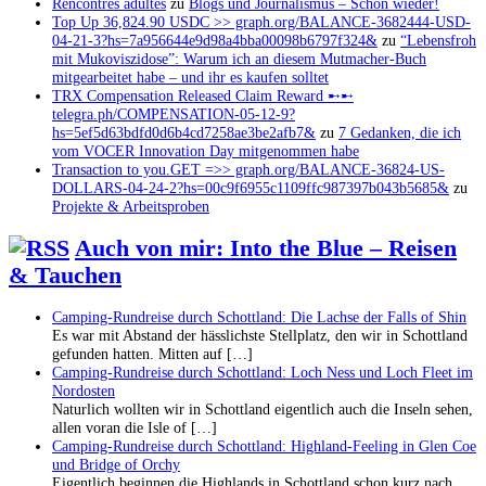
Rencontres adultes
zu
Blogs und Journalismus – Schon wieder!
Top Up 36,824.90 USDC >> graph.org/BALANCE-3682444-USD-
04-21-3?hs=7a956644e9d98a4bba00098b6797f324&
zu
“Lebensfroh
mit Mukoviszidose”: Warum ich an diesem Mutmacher-Buch
mitgearbeitet habe – und ihr es kaufen solltet
TRX Compensation Released Claim Reward ➸➸
telegra.ph/COMPENSATION-05-12-9?
hs=5ef5d63bdfd0d6b4cd7258ae3be2afb7&
zu
7 Gedanken, die ich
vom VOCER Innovation Day mitgenommen habe
Transaction to you.GET =>> graph.org/BALANCE-36824-US-
DOLLARS-04-24-2?hs=00c9f6955c1109ffc987397b043b5685&
zu
Projekte & Arbeitsproben
Auch von mir: Into the Blue – Reisen
& Tauchen
Camping-Rundreise durch Schottland: Die Lachse der Falls of Shin
Es war mit Abstand der hässlichste Stellplatz, den wir in Schottland
gefunden hatten. Mitten auf […]
Camping-Rundreise durch Schottland: Loch Ness und Loch Fleet im
Nordosten
Naturlich wollten wir in Schottland eigentlich auch die Inseln sehen,
allen voran die Isle of […]
Camping-Rundreise durch Schottland: Highland-Feeling in Glen Coe
und Bridge of Orchy
Eigentlich beginnen die Highlands in Schottland schon kurz nach