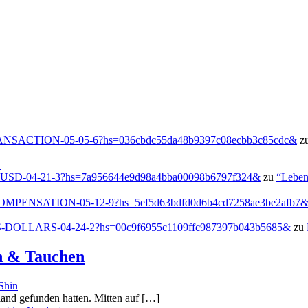
g/TRANSACTION-05-05-6?hs=036cbdc55da48b9397c08ecbb3c85cdc&
z
!
-USD-04-21-3?hs=7a956644e9d98a4bba00098b6797f324&
zu
“Leben
h/COMPENSATION-05-12-9?hs=5ef5d63bdfd0d6b4cd7258ae3be2afb7
US-DOLLARS-04-24-2?hs=00c9f6955c1109ffc987397b043b5685&
zu
en & Tauchen
Shin
tland gefunden hatten. Mitten auf […]