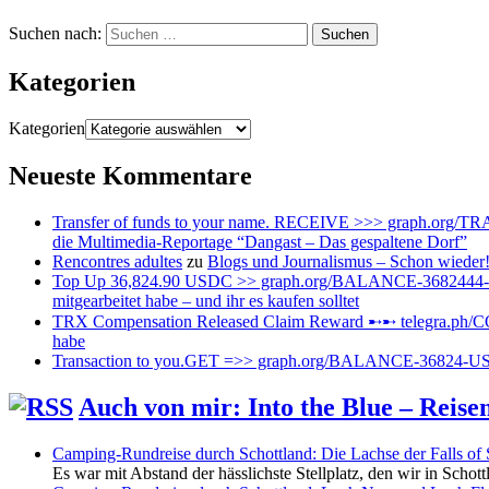
Suchen nach:
Kategorien
Kategorien
Neueste Kommentare
Transfer of funds to your name. RECEIVE >>> graph.or
die Multimedia-Reportage “Dangast – Das gespaltene Dorf”
Rencontres adultes
zu
Blogs und Journalismus – Schon wieder
Top Up 36,824.90 USDC >> graph.org/BALANCE-3682444
mitgearbeitet habe – und ihr es kaufen solltet
TRX Compensation Released Claim Reward ➸➸ telegra.p
habe
Transaction to you.GET =>> graph.org/BALANCE-36824-
Auch von mir: Into the Blue – Reis
Camping-Rundreise durch Schottland: Die Lachse der Falls of 
Es war mit Abstand der hässlichste Stellplatz, den wir in Schot