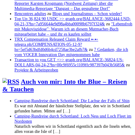
Reporter Karsten Krogmann (Nordwest Zeitung) über die
Multimedia-Reportage “Dangast – Das gespaltene Dorf”
Rencontres adultes
zu
Blogs und Journalismus – Schon wieder!
Top Up 36,824.90 USDC >> graph.org/BALANCE-3682444-USD-
04-21-3?hs=7a956644e9d98a4bba00098b6797f324&
zu
“Lebensfroh
mit Mukoviszidose”: Warum ich an diesem Mutmacher-Buch
mitgearbeitet habe – und ihr es kaufen solltet
TRX Compensation Released Claim Reward ➸➸
telegra.ph/COMPENSATION-05-12-9?
hs=5ef5d63bdfd0d6b4cd7258ae3be2afb7&
zu
7 Gedanken, die ich
vom VOCER Innovation Day mitgenommen habe
Transaction to you.GET =>> graph.org/BALANCE-36824-US-
DOLLARS-04-24-2?hs=00c9f6955c1109ffc987397b043b5685&
zu
Projekte & Arbeitsproben
Auch von mir: Into the Blue – Reisen
& Tauchen
Camping-Rundreise durch Schottland: Die Lachse der Falls of Shin
Es war mit Abstand der hässlichste Stellplatz, den wir in Schottland
gefunden hatten. Mitten auf […]
Camping-Rundreise durch Schottland: Loch Ness und Loch Fleet im
Nordosten
Naturlich wollten wir in Schottland eigentlich auch die Inseln sehen,
allen voran die Isle of […]