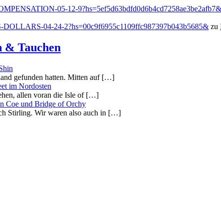
h/COMPENSATION-05-12-9?hs=5ef5d63bdfd0d6b4cd7258ae3be2afb7
US-DOLLARS-04-24-2?hs=00c9f6955c1109ffc987397b043b5685&
zu
en & Tauchen
Shin
tland gefunden hatten. Mitten auf […]
eet im Nordosten
ehen, allen voran die Isle of […]
en Coe und Bridge of Orchy
h Stirling. Wir waren also auch in […]