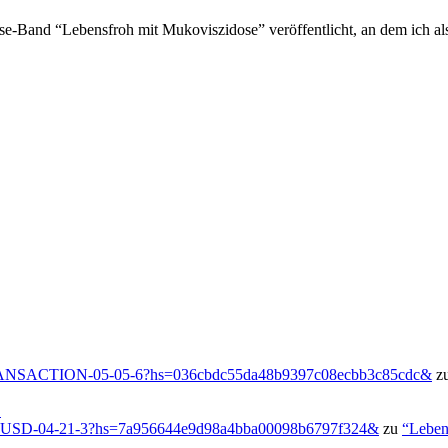
se-Band “Lebensfroh mit Mukoviszidose” veröffentlicht, an dem ich als
g/TRANSACTION-05-05-6?hs=036cbdc55da48b9397c08ecbb3c85cdc&
z
!
-USD-04-21-3?hs=7a956644e9d98a4bba00098b6797f324&
zu
“Leben