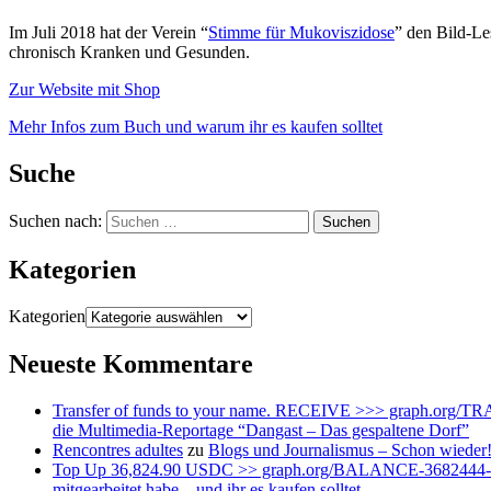
Im Juli 2018 hat der Verein “
Stimme für Mukoviszidose
” den Bild-Le
chronisch Kranken und Gesunden.
Zur Website mit Shop
Mehr Infos zum Buch und warum ihr es kaufen solltet
Suche
Suchen nach:
Kategorien
Kategorien
Neueste Kommentare
Transfer of funds to your name. RECEIVE >>> graph.or
die Multimedia-Reportage “Dangast – Das gespaltene Dorf”
Rencontres adultes
zu
Blogs und Journalismus – Schon wieder
Top Up 36,824.90 USDC >> graph.org/BALANCE-3682444
mitgearbeitet habe – und ihr es kaufen solltet