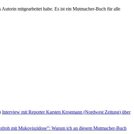
 Autorin mitgearbeitet habe. Es ist ein Mutmacher-Buch für alle
u
Interview mit Reporter Karsten Krogmann (Nordwest Zeitung) über
sfroh mit Mukoviszidose”: Warum ich an diesem Mutmacher-Buch