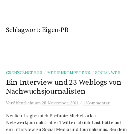
n
g
e
Schlagwort:
Eigen-PR
n
GRENZGÄNGER 2.0
MEDIENKOMPETENZ
SOCIAL WEB
/
/
Ein Interview und 23 Weblogs von
Nachwuchsjournalisten
/
Veröffentlicht
am
28 November, 2011
1 Kommentar
Neulich fragte mich Stefanie Michels a.k.a.
Netzwerkjournalist über Twitter, ob ich Lust hätte auf
ein Interview zu Social Media und Journalismus. Bei dem