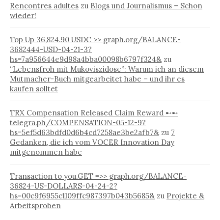
Rencontres adultes
zu
Blogs und Journalismus – Schon
wieder!
Top Up 36,824.90 USDC >> graph.org/BALANCE-
3682444-USD-04-21-3?
hs=7a956644e9d98a4bba00098b6797f324&
zu
“Lebensfroh mit Mukoviszidose”: Warum ich an diesem
Mutmacher-Buch mitgearbeitet habe – und ihr es
kaufen solltet
TRX Compensation Released Claim Reward ➸➸
telegra.ph/COMPENSATION-05-12-9?
hs=5ef5d63bdfd0d6b4cd7258ae3be2afb7&
zu
7
Gedanken, die ich vom VOCER Innovation Day
mitgenommen habe
Transaction to you.GET =>> graph.org/BALANCE-
36824-US-DOLLARS-04-24-2?
hs=00c9f6955c1109ffc987397b043b5685&
zu
Projekte &
Arbeitsproben