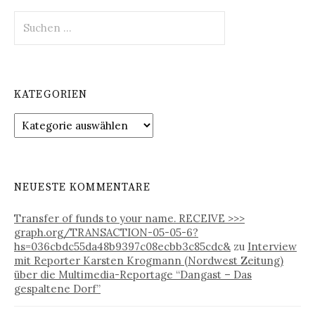
S
u
c
h
e
KATEGORIEN
n
n
K
a
a
c
t
h
e
:
g
NEUESTE KOMMENTARE
o
r
Transfer of funds to your name. RECEIVE >>>
i
graph.org/TRANSACTION-05-05-6?
e
hs=036cbdc55da48b9397c08ecbb3c85cdc&
zu
Interview
n
mit Reporter Karsten Krogmann (Nordwest Zeitung)
über die Multimedia-Reportage “Dangast – Das
gespaltene Dorf”